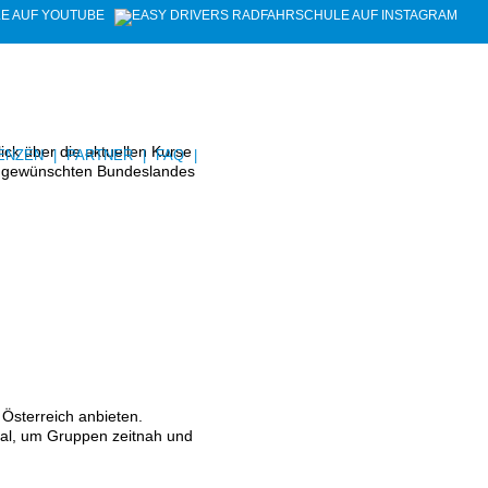
ck über die aktuellen Kurse
ENZEN
|
PARTNER
|
FAQ
|
 gewünschten Bundeslandes
Österreich anbieten.
onal, um Gruppen zeitnah und