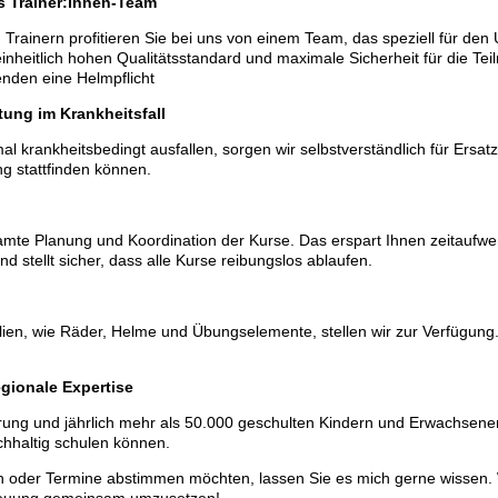
s Trainer:innen-Team
 Trainern profitieren Sie bei uns von einem Team, das speziell für den 
 einheitlich hohen Qualitätsstandard und maximale Sicherheit für die T
enden eine Helmpflicht
tung im Krankheitsfall
mal krankheitsbedingt ausfallen, sorgen wir selbstverständlich für Ersatz
g stattfinden können.
mte Planung und Koordination der Kurse. Das erspart Ihnen zeitaufw
nd stellt sicher, dass alle Kurse reibungslos ablaufen.
lien, wie Räder, Helme und Übungselemente, stellen wir zur Verfügung
gionale Expertise
rung und jährlich mehr als 50.000 geschulten Kindern und Erwachsenen
chhaltig schulen können.
 oder Termine abstimmen möchten, lassen Sie es mich gerne wissen. W