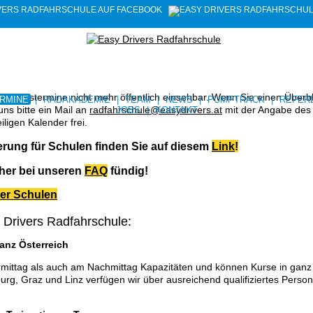
Kurstermine nicht mehr öffentlich einsehbar. Wenn Sie einen Überbli
RMINE
|
RADAKADEMIE
|
TEAM
|
NEWS
|
PUMPTRACK
|
REFER
ns bitte ein Mail an
radfahrschule@easydrivers.at
mit der Angabe des
JOBS
|
KONTAKT
ligen Kalender frei.
rung für Schulen finden Sie auf diesem
Link
!
cher bei unseren
FAQ
fündig!
er Schulen
y Drivers Radfahrschule:
anz Österreich
mittag als auch am Nachmittag Kapazitäten und können Kurse in ganz 
urg, Graz und Linz verfügen wir über ausreichend qualifiziertes Pers