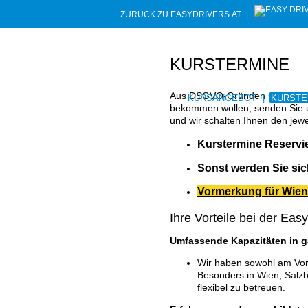
ZURÜCK ZU EASYDRIVERS.AT
|
KURSTERMINE
Aus DSGVO-Gründen sind unsere 
KURSANGEBOT
|
KURSTE
bekommen wollen, senden Sie u
und wir schalten Ihnen den jewei
Kurstermine Reservie
Sonst werden Sie si
Vormerkung für Wien
Ihre Vorteile bei der Eas
Umfassende Kapazitäten in g
Wir haben sowohl am Vor
Besonders in Wien, Salzb
flexibel zu betreuen.