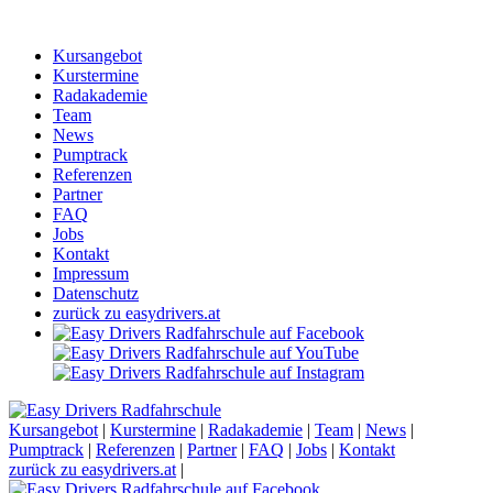
Kursangebot
Kurstermine
Radakademie
Team
News
Pumptrack
Referenzen
Partner
FAQ
Jobs
Kontakt
Impressum
Datenschutz
zurück zu easydrivers.at
Kursangebot
|
Kurstermine
|
Radakademie
|
Team
|
News
|
Pumptrack
|
Referenzen
|
Partner
|
FAQ
|
Jobs
|
Kontakt
zurück zu easydrivers.at
|