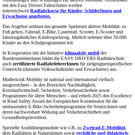
mit den Easy Drivers Fahrschulen werden
österreichweit
Radfahrkurse für Kinder, SchülerInnen und
Erwachsene angeboten.
Das Angebot umfasst das gesamte Spektrum aktiver Mobilität: zu
Fuß gehen, Fahrrad, E-Bike, Lastenrad, Scooter, E-Scooter und
fahrzeugähnliches Kinderspielzeug. Jährlich nehmen über 50.000
Kinder an den Schulprogrammen teil.
In Kooperation mit der Initiative
klimaaktiv mobil
des
Bundesministeriums bildet die EASY DRIVERS Radfahrschule
auch
zertifizierte RadfahrlehrerInnen
für zielgruppenspezifischen
Unterricht (darunter Volksschulkinder und Erwachsene) aus.
Madlencnik Mobility ist national und international vielfach
ausgezeichnet – in den Bereichen Nachhaltigkeit,
Kreislaufwirtschaft, Sicherheit, Verkehrssicherheit sowie
Programmen für ältere Menschen – und erhielt 2025 den Excellence
in Road Safety Award der Europäischen Kommission für die
umfassenden E-Bike-Sicherheitsprogramme für Senior:innen und
deren nachweisbare Wirkung auf Verkehrssicherheit und
Gesundheitsprävention.
Spezielle Ausbildungsmodule wie z.B. zu
Zweirad-E-Mobilität
,
dem Radfahren in Naturräumen sowie
rechtliche und didaktisch-