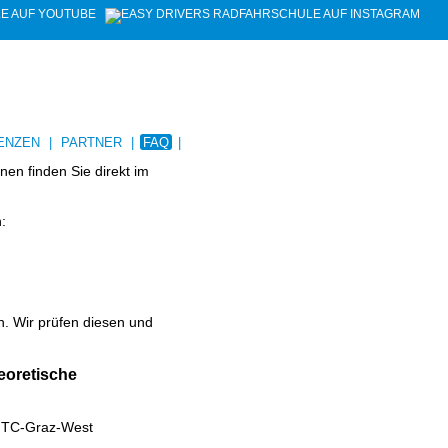
ENZEN
|
PARTNER
|
FAQ
|
nen finden Sie direkt im
:
n. Wir prüfen diesen und
eoretische
AMTC-Graz-West