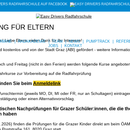
NG FÜR ELTERN
Liebe Eltern, vielen Dank für Ihr Interesse!
RMINE
|
RADAKADEMIE
|
TEAM
|
NEWS
|
PUMPTRACK
|
REFER
JOBS
|
KONTAKT
 kostenlos und von der Stadt Graz (ABI) gefördert - weitere Informatio
ch und Freitag (nicht in den Ferien) werden folgende Kurse angeboten
ahrkurse zur Vorbereitung auf die Radfahrprüfung
inden Sie beim
Anmeldelink
nschtermin (jeweils MO, DI, MI oder FR, nur an Schultagen) eintrage
tätigung oder einen Alternativvorschlag.
tischen Nachprüfungen für Grazer Schüler:innen, die die th
n haben
7.2026) finden die Prüfungen für die Grazer Kinder direkt am beim Ö
e Poststraße 161, 8020 Graz statt.