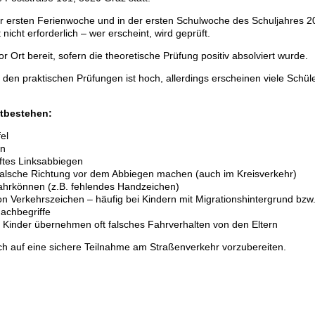
r ersten Ferienwoche und in der ersten Schulwoche des Schuljahres 
icht erforderlich – wer erscheint, wird geprüft.
r Ort bereit, sofern die theoretische Prüfung positiv absolviert wurde.
i den praktischen Prüfungen ist hoch, allerdings erscheinen viele Schüle
htbestehen:
el
hn
ftes Linksabbiegen
ie falsche Richtung vor dem Abbiegen machen (auch im Kreisverkehr)
hrkönnen (z.B. fehlendes Handzeichen)
n Verkehrszeichen – häufig bei Kindern mit Migrationshintergrund bz
achbegriffe
: Kinder übernehmen oft falsches Fahrverhalten von den Eltern
lich auf eine sichere Teilnahme am Straßenverkehr vorzubereiten.