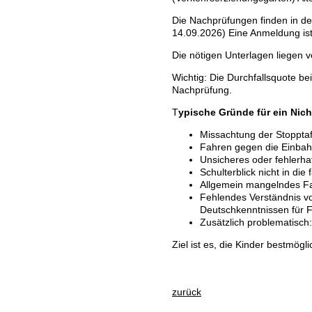
Die Nachprüfungen finden in de
14.09.2026) Eine Anmeldung ist n
Die nötigen Unterlagen liegen vo
Wichtig: Die Durchfallsquote be
Nachprüfung.
T
ypische Gründe für ein Nic
Missachtung der Stopptaf
Fahren gegen die Einba
Unsicheres oder fehlerha
Schulterblick nicht in d
Allgemein mangelndes Fa
Fehlendes Verständnis vo
Deutschkenntnissen für F
Zusätzlich problematisch
Ziel ist es, die Kinder bestmög
zurück