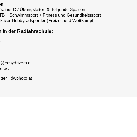
on
 Trainer D / Übungsleiter für folgende Sparten:
B + Schwimmsport + Fitness und Gesundheitssport
aktiver Hobbyradsportler (Freizeit und Wettkampf)
h in der Radfahrschule:
r
e@easydrivers.at
n.at
nger | dwphoto.at