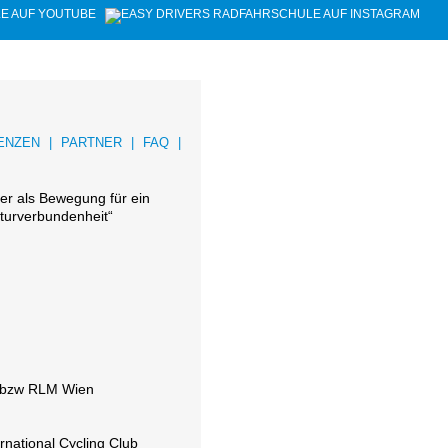
ENZEN
|
PARTNER
|
FAQ
|
der als Bewegung für ein
turverbundenheit“
n bzw RLM Wien
national Cycling Club