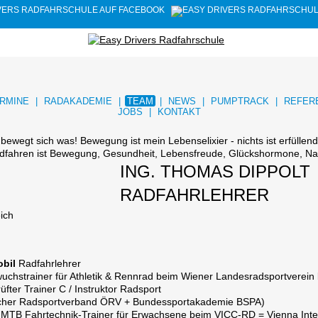
RMINE
|
RADAKADEMIE
|
TEAM
|
NEWS
|
PUMPTRACK
|
REFER
JOBS
|
KONTAKT
bewegt sich was! Bewegung ist mein Lebenselixier - nichts ist erfüllen
adfahren ist Bewegung, Gesundheit, Lebensfreude, Glückshormone, Na
ING. THOMAS DIPPOLT
RADFAHRLEHRER
ich
bil
Radfahrlehrer
wuchstrainer für Athletik & Rennrad beim Wiener Landesradsportverei
üfter Trainer C / Instruktor Radsport
scher Radsportverband ÖRV + Bundessportakademie BSPA)
MTB Fahrtechnik-Trainer für Erwachsene beim VICC-RD = Vienna Inter