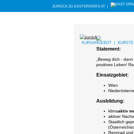
ZURÜCK ZU EASYDRIVERS.AT
|
KURSANGEBOT
|
KURSTE
Statement:
„Beweg dich - dann 
positives Leben! R
Einsatzgebiet:
Wien
Niederösterre
Ausbildung:
klima
aktiv
mo
aktiver Nach
Staatlich gepr
(Österreichi
Rennrad und 