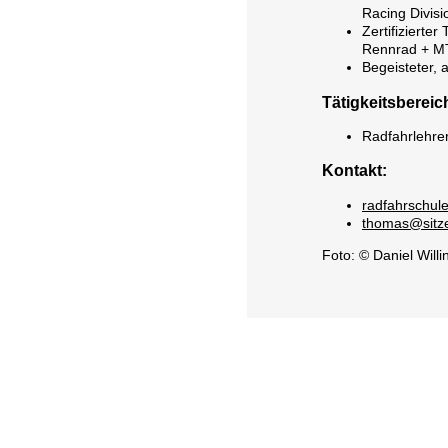
Racing Divisi
Zertifizierter
Rennrad + MT
Begeisteter, 
Tätigkeitsbereic
Radfahrlehre
Kontakt:
radfahrschul
thomas@sitze
Foto: © Daniel Willi