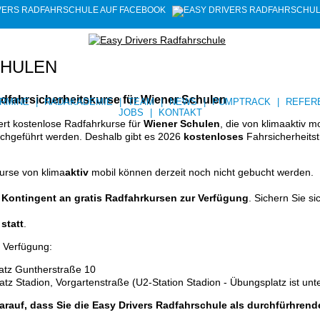
CHULEN
fahrsicherheitskurse für Wiener Schulen
RMINE
|
RADAKADEMIE
|
TEAM
|
NEWS
|
PUMPTRACK
|
REFER
JOBS
|
KONTAKT
iert kostenlose Radfahrkurse für
Wiener Schulen
, die von klimaaktiv m
rchgeführt werden. Deshalb gibt es 2026
kostenloses
Fahrsicherheitst
urse von klima
aktiv
mobil können derzeit noch nicht gebucht werden.
 Kontingent an gratis Radfahrkursen zur Verfügung
. Sichern Sie si
statt
.
 Verfügung:
atz Guntherstraße 10
z Stadion, Vorgartenstraße (U2-Station Stadion - Übungsplatz ist unt
darauf, dass Sie die Easy Drivers Radfahrschule als durchfürhren