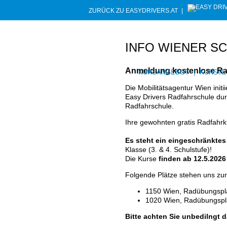
ZURÜCK ZU EASYDRIVERS.AT
|
INFO WIENER S
Anmeldung kostenlose Rad
KURSANGEBOT
|
KURSTE
Die Mobilitätsagentur Wien initi
Easy Drivers Radfahrschule du
Radfahrschule.
Ihre gewohnten gratis Radfahrk
Es steht ein eingeschränktes
Klasse (3. & 4. Schulstufe)!
Die Kurse
finden ab 12.5.2026 
Folgende Plätze stehen uns zur
1150 Wien, Radübungspl
1020 Wien, Radübungsplat
Bitte achten Sie unbedilngt 