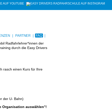
ENZEN
|
PARTNER
|
FAQ
|
obil Radfahrlehrer*innen der
raining durch die Easy Drivers
ch rasch einen Kurs für Ihre
er der U- Bahn)
de Organisation auswählen°!