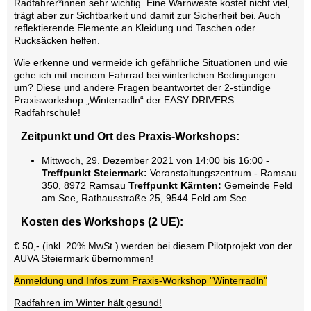
Radfahrer*innen sehr wichtig. Eine Warnweste kostet nicht viel,
trägt aber zur Sichtbarkeit und damit zur Sicherheit bei. Auch
reflektierende Elemente an Kleidung und Taschen oder
Rucksäcken helfen.
Wie erkenne und vermeide ich gefährliche Situationen und wie
gehe ich mit meinem Fahrrad bei winterlichen Bedingungen
um? Diese und andere Fragen beantwortet der 2-stündige
Praxisworkshop „Winterradln“ der EASY DRIVERS
Radfahrschule!
Zeitpunkt und Ort des Praxis-Workshops:
Mittwoch, 29. Dezember 2021 von 14:00 bis 16:00 -
Treffpunkt Steiermark:
Veranstaltungszentrum - Ramsau
350, 8972 Ramsau
Treffpunkt Kärnten:
Gemeinde Feld
am See, Rathausstraße 25, 9544 Feld am See
Kosten des Workshops (2 UE):
€ 50,- (inkl. 20% MwSt.) werden bei diesem Pilotprojekt von der
AUVA Steiermark übernommen!
Anmeldung und Infos zum Praxis-Workshop "Winterradln"
Radfahren im Winter hält gesund!